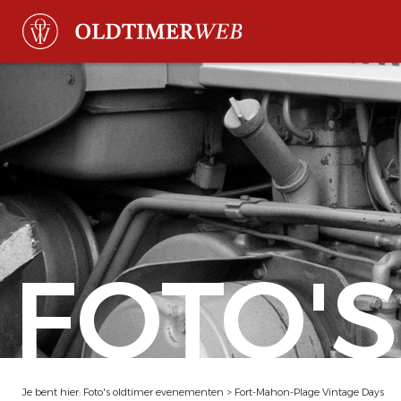
FOTO'S
Je bent hier:
Foto's oldtimer evenementen
>
Fort-Mahon-Plage Vintage Days