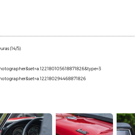
uras (14/5).
cPhotographer&set=a.122180105618871826&type=3
cPhotographer&set=a.122180294468871826