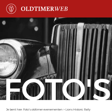
FOTO'S
Je bent hier:
Foto's oldtimer evenementen
>
Lions Historic Rally