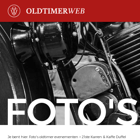
FOTO'S
Je bent hier:
Foto's oldtimer evenementen
>
21ste Karren & Kaffe Duffel