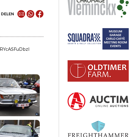
DELEN
iRYcASFuDbzl