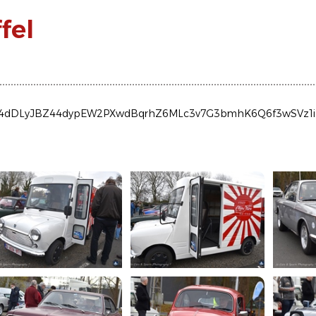
fel
XDYV4dDLyJBZ44dypEW2PXwdBqrhZ6MLc3v7G3bmhK6Q6f3wSVz1