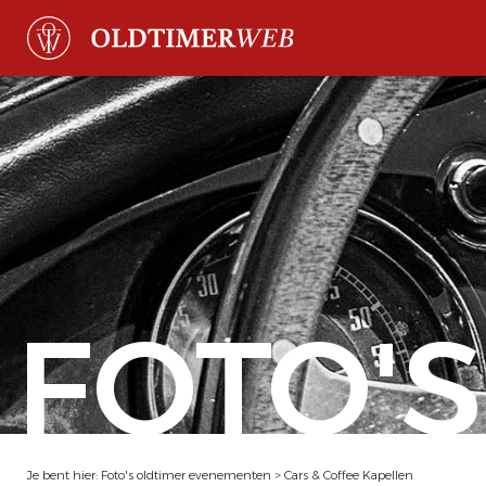
FOTO'S
Je bent hier:
Foto's oldtimer evenementen
>
Cars & Coffee Kapellen