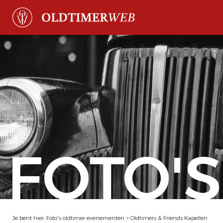
FOTO'S
Je bent hier:
Foto's oldtimer evenementen
>
Oldtimers & Friends Kapellen