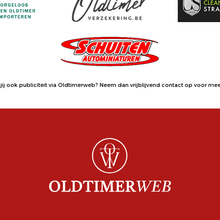
jij ook publiciteit via Oldtimerweb?
Neem dan vrijblijvend contact op
voor meer