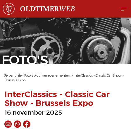
FOTO'S
Je bent hier:
Foto's oldtimer evenementen
>
InterClassics - Classic Car Show -
Brussels Expo
InterClassics - Classic Car
Show - Brussels Expo
16 november 2025