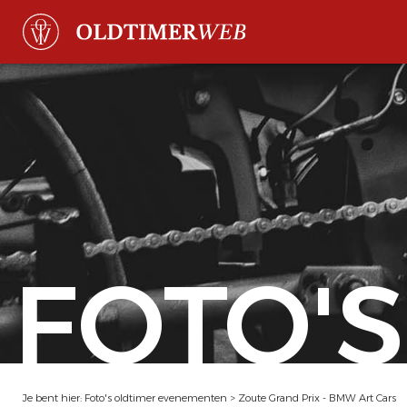
FOTO'S
Je bent hier:
Foto's oldtimer evenementen
>
Zoute Grand Prix - BMW Art Cars