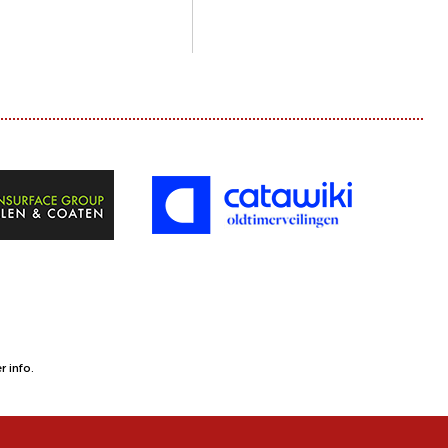
 info.