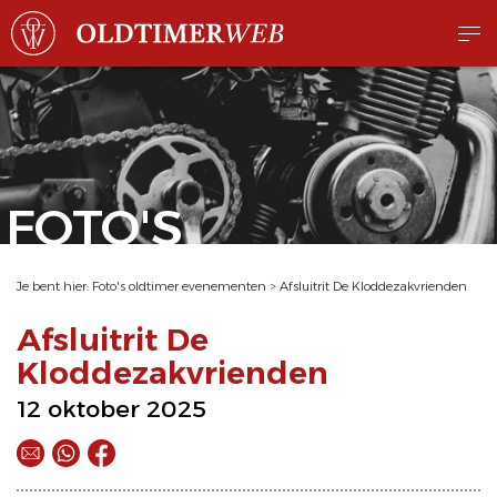
FOTO'S
Je bent hier:
Foto's oldtimer evenementen
>
Afsluitrit De Kloddezakvrienden
Afsluitrit De
Kloddezakvrienden
12 oktober 2025