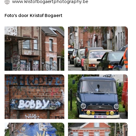
www.kristofbogaertphotography.be
Foto's door Kristof Bogaert