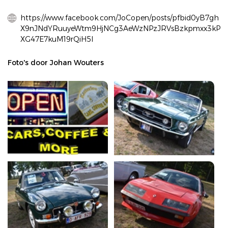
https://www.facebook.com/JoCopen/posts/pfbid0yB7gh
X9nJNdYRuuyeWtm9HjNCg3AeWzNPzJRVsBzkpmxx3kP
XG47E7kuM19rQiH5l
Foto's door Johan Wouters