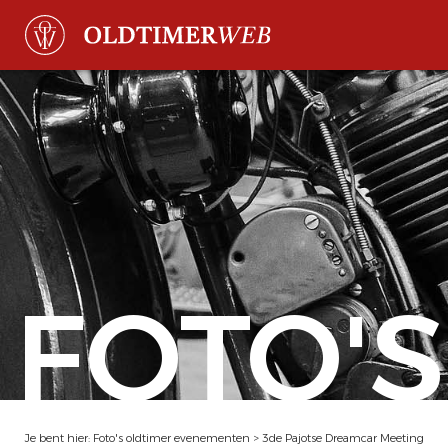
FOTO'S
Je bent hier:
Foto's oldtimer evenementen
>
3de Pajotse Dreamcar Meeting