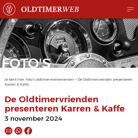
FOTO'S
Je bent hier:
Foto's oldtimer evenementen
>
De Oldtimervrienden presenteren
Karren & Kaffe
De Oldtimervrienden
presenteren Karren & Kaffe
3 november 2024