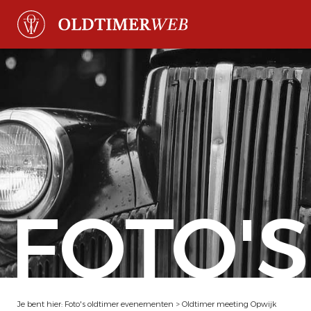
FOTO'S
Je bent hier:
Foto's oldtimer evenementen
>
Oldtimer meeting Opwijk