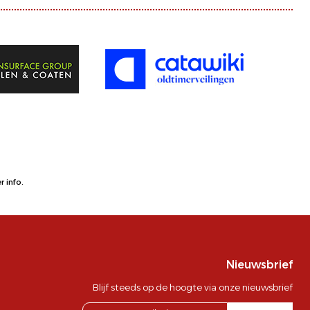
 info.
Nieuwsbrief
Blijf steeds op de hoogte via onze nieuwsbrief