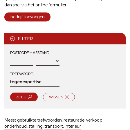
dan snel via het
online formulier
.
bedrijf toevoegen
FILTER
POSTCODE + AFSTAND
TREFWOORD
ZOEK
WISSEN
Meest gebruikte trefwoorden:
restauratie
,
verkoop
,
onderhoud
,
stalling
,
transport
,
interieur