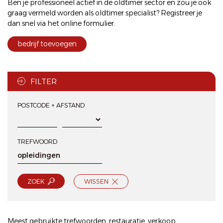
Ben je professioneel actief in de oldtimer sector en zou je ook
graag vermeld worden als oldtimer specialist? Registreer je
dan snel via het
online formulier
.
bedrijf toevoegen
FILTER
POSTCODE + AFSTAND
TREFWOORD
ZOEK
WISSEN
Meest gebruikte trefwoorden:
restauratie
,
verkoop
,