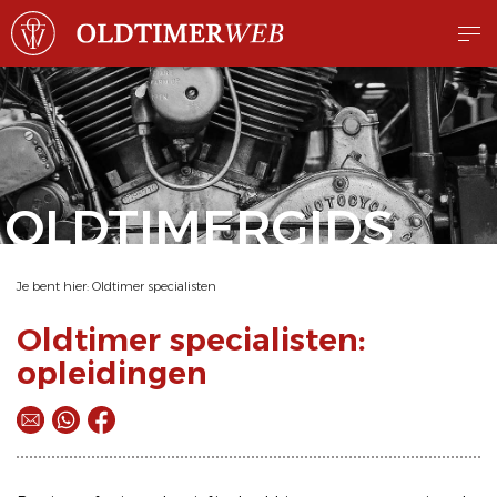
OLDTIMERGIDS
Je bent hier:
Oldtimer specialisten
Oldtimer specialisten:
opleidingen