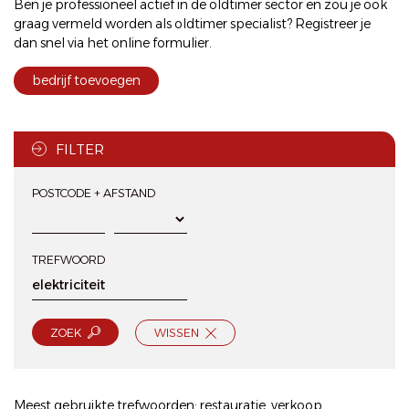
Ben je professioneel actief in de oldtimer sector en zou je ook
graag vermeld worden als oldtimer specialist? Registreer je
dan snel via het
online formulier
.
bedrijf toevoegen
FILTER
POSTCODE + AFSTAND
TREFWOORD
ZOEK
WISSEN
Meest gebruikte trefwoorden:
restauratie
,
verkoop
,