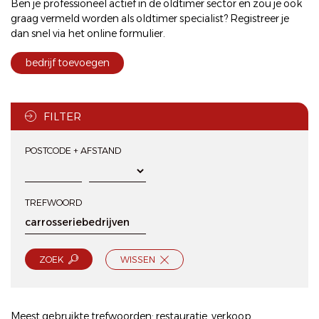
Ben je professioneel actief in de oldtimer sector en zou je ook
graag vermeld worden als oldtimer specialist? Registreer je
dan snel via het
online formulier
.
bedrijf toevoegen
FILTER
POSTCODE + AFSTAND
TREFWOORD
ZOEK
WISSEN
Meest gebruikte trefwoorden:
restauratie
,
verkoop
,