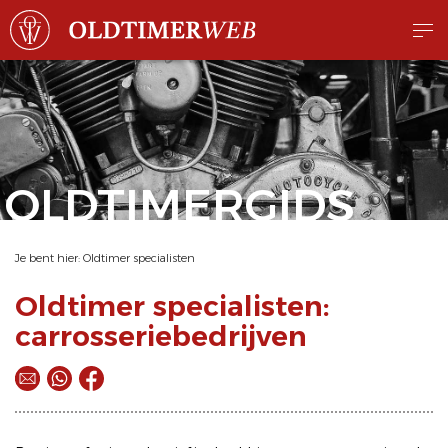
OLDTIMERGIDS
Je bent hier:
Oldtimer specialisten
Oldtimer specialisten:
carrosseriebedrijven