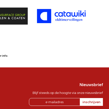
 info.
Nieuwsbrief
Blijf steeds op de hoogte via onze nieuwsbrief
inschrijven