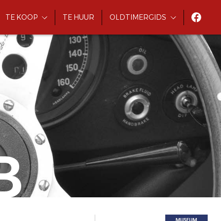
TE KOOP
TE HUUR
OLDTIMERGIDS
B