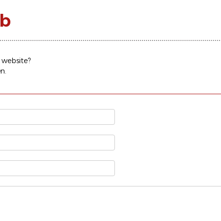
eb
 website?
n.