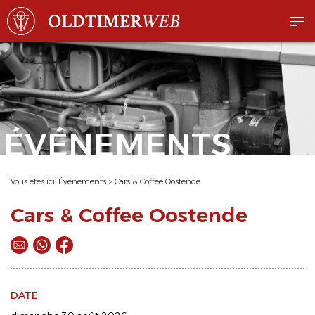
ÉVÉNEMENTS
Vous êtes ici:
Événements
>
Cars & Coffee Oostende
Cars & Coffee Oostende
DATE