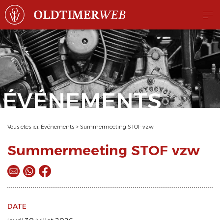
ÉVÉNEMENTS
Vous êtes ici:
Événements
>
Summermeeting STOF vzw
Summermeeting STOF vzw
DATE