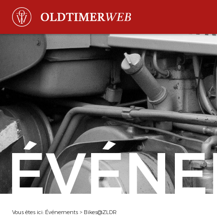
ÉVÉNE
Vous êtes ici:
Événements
>
Bikes@ZLDR