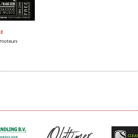
LE
omoteurs