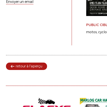
Envoyer un email
PUBLIC CIB
motos
cycl
retour à l'aperçu