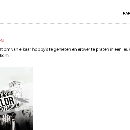
PA
ON
t om van elkaar hobby's te genieten en erover te praten in een le
lkom