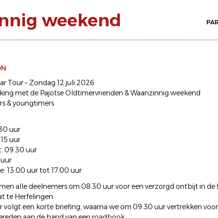
innig weekend
PA
ON
Car Tour – Zondag 12 juli 2026
king met de Pajotse Oldtimervrienden & Waanzinnig weekend
rs & youngtimers
.30 uur
.15 uur
it: 09.30 uur
 uur
ee: 13.00 uur tot 17.00 uur
en alle deelnemers om 08.30 uur voor een verzorgd ontbijt in de f
t te Herfelingen.
 volgt een korte briefing, waarna we om 09.30 uur vertrekken voor
ereden aan de hand van een roadbook.