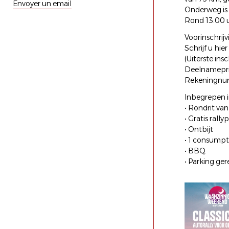
Envoyer un email
Onderweg is e
Rond 13.00 u
Voorinschrijv
Schrijf u hier
(Uiterste ins
Deelnamepri
Rekeningnu
Inbegrepen in
• Rondrit va
• Gratis rally
• Ontbijt
• 1 consumpt
• BBQ
• Parking ger