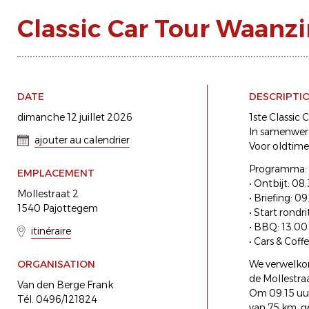
Classic Car Tour Waanz
DATE
DESCRIPTI
dimanche 12 juillet 2026
1ste Classic 
In samenwer
ajouter au calendrier
Voor oldtime
Programma:
EMPLACEMENT
• Ontbijt: 08
Mollestraat 2
• Briefing: 09
1540 Pajottegem
• Start rondr
• BBQ: 13.00
itinéraire
• Cars & Coff
ORGANISATION
We verwelkom
de Mollestraa
Van den Berge Frank
Om 09.15 uur
Tél. 0496/121824
van 75 km, g