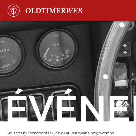
ÉVÉNE
Vous êtes ici:
Événements
>
Classic Car Tour Waanzinnig weekend