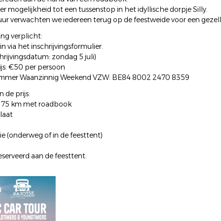
r mogelijkheid tot een tussenstop in het idyllische dorpje Silly.
ur verwachten we iedereen terug op de feestweide voor een gezel
ing verplicht:
 in via het inschrijvingsformulier.
chrijvingsdatum: zondag 5 juli)
js: €50 per persoon
mmer Waanzinnig Weekend VZW: BE84 8002 2470 8359
 de prijs:
n 75 km met roadbook
plaat
ie (onderweg of in de feesttent)
eserveerd aan de feesttent.