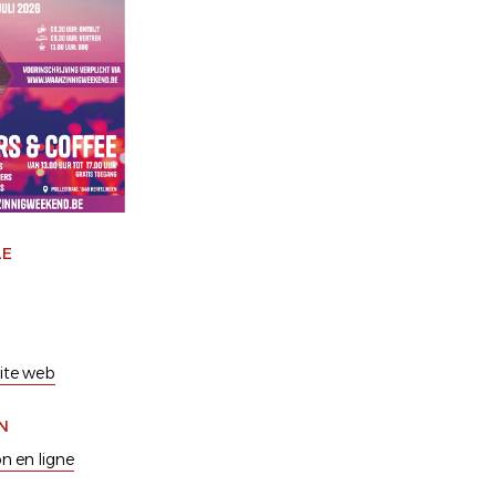
LE
 site web
N
on en ligne