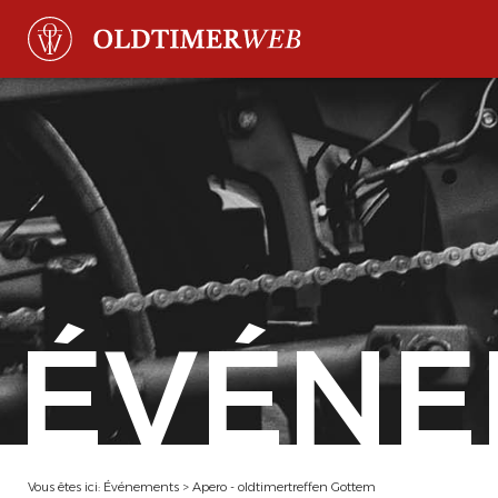
ÉVÉNE
Vous êtes ici:
Événements
>
Apero - oldtimertreffen Gottem