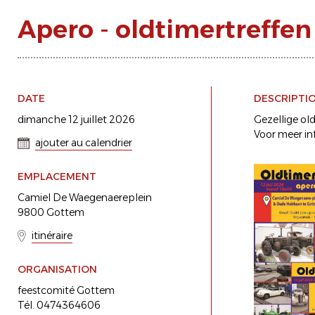
Apero - oldtimertreffe
DATE
DESCRIPTI
dimanche 12 juillet 2026
Gezellige ol
Voor meer inf
ajouter au calendrier
EMPLACEMENT
Camiel De Waegenaereplein
9800 Gottem
itinéraire
ORGANISATION
feestcomité Gottem
Tél. 0474364606