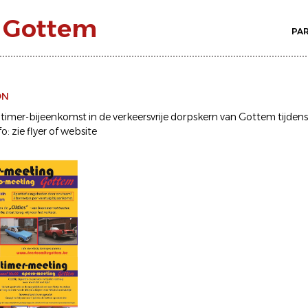
n Gottem
PA
ON
dtimer-bijeenkomst in de verkeersvrije dorpskern van Gottem tijde
o: zie flyer of website