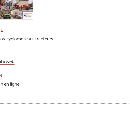
LE
os
cyclomoteurs
tracteurs
 site web
N
on en ligne