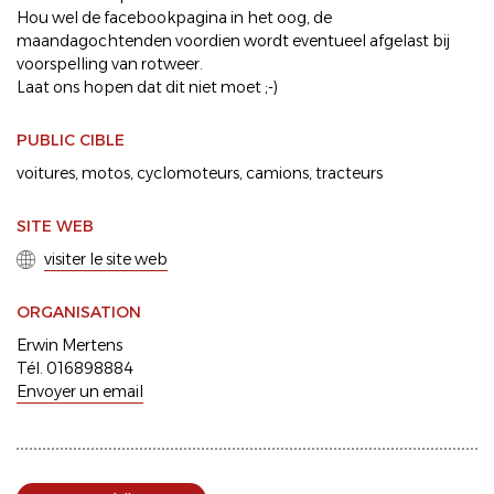
Hou wel de facebookpagina in het oog, de
maandagochtenden voordien wordt eventueel afgelast bij
voorspelling van rotweer.
Laat ons hopen dat dit niet moet ;-)
PUBLIC CIBLE
voitures
motos
cyclomoteurs
camions
tracteurs
SITE WEB
visiter le site web
ORGANISATION
Erwin Mertens
Tél. 016898884
Envoyer un email