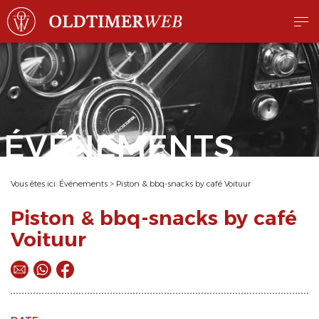
ÉVÉNEMENTS
Vous êtes ici:
Événements
>
Piston & bbq-snacks by café Voituur
Piston & bbq-snacks by café
Voituur