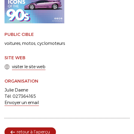
PUBLIC CIBLE
voitures
motos
cyclomoteurs
SITE WEB
visiter le site web
ORGANISATION
Julie Daene
Tél. 027364165
Envoyer un email
retour à l'aperçu