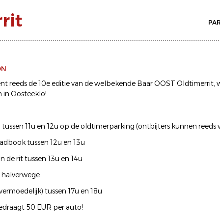
rit
PA
ON
t reeds de 10e editie van de welbekende Baar OOST Oldtimerrit, 
 in Oosteeklo!
 tussen 11u en 12u op de oldtimerparking (ontbijters kunnen reeds 
adbook tussen 12u en 13u
van de rit tussen 13u en 14u
p halverwege
vermoedelijk) tussen 17u en 18u
draagt 50 EUR per auto!