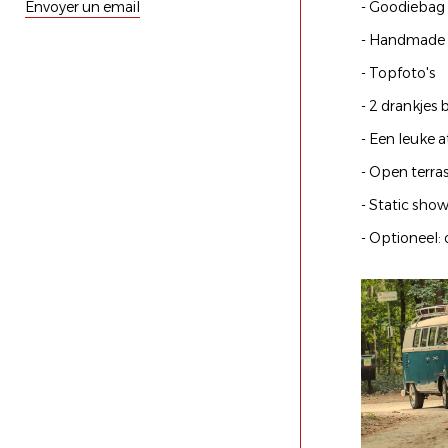
Envoyer un email
- Goodiebag
- Handmade r
- Topfoto's
- 2 drankjes 
- Een leuke 
- Open terras
- Static show
- Optioneel: 