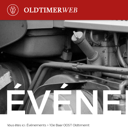
ÉVÉNE
Vous êtes ici:
Événements
>
10e Baar OOST Oldtimerrit