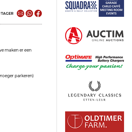
RTAGER
we maken er een
vroeger parkeren)