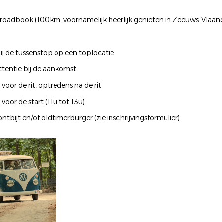
oadbook (100km, voornamelijk heerlijk genieten in Zeeuws-Vlaan
bij de tussenstop op een toplocatie
attentie bij de aankomst
 voor de rit, optredens na de rit
 voor de start (11u tot 13u)
ontbijt en/of oldtimerburger (zie inschrijvingsformulier)