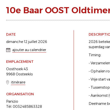
10e Baar OOST Oldtimer
DATE
DESCRIPTI
dimanche 12 juillet 2026
2026 beteken
superdag van
ajouter au calendrier
Timing:
EMPLACEMENT
- Verzamelen
Oosthoek 43
- Ophalen ro
9968 Oosteeklo
- Vrije start 
itinéraire
- Tussensto
ORGANISATION
- Aankomst (
Panizio
Deelname be
Tél. 0032485863328