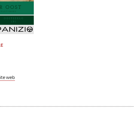
LE
 site web