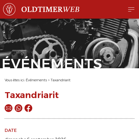
ÉVÉNEMENTS
Vous êtes ici:
Événements
>
Taxandriarit
Taxandriarit
DATE