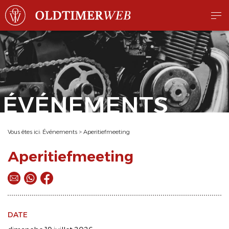
ÉVÉNEMENTS
Vous êtes ici:
Événements
>
Aperitiefmeeting
Aperitiefmeeting
DATE