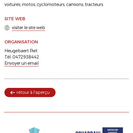
voitures
motos
cyclomoteurs
camions
tracteurs
SITE WEB
visiter le site web
ORGANISATION
Heugebaert Piet
Tél. 0472938442
Envoyer un email
retour à l'aperçu