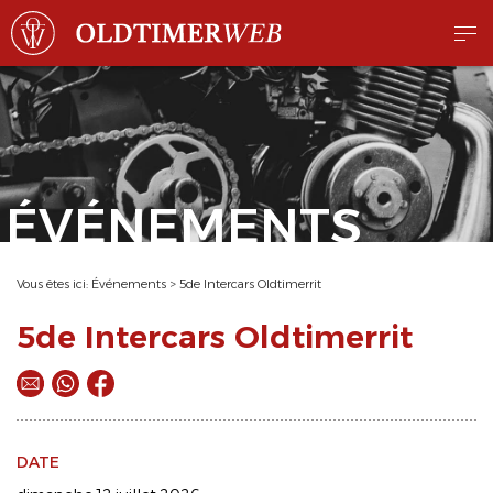
ÉVÉNEMENTS
Vous êtes ici:
Événements
>
5de Intercars Oldtimerrit
5de Intercars Oldtimerrit
DATE