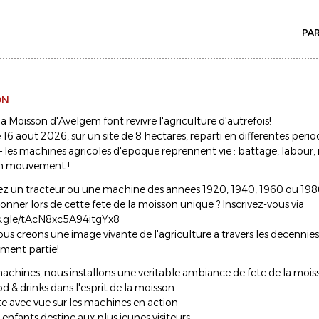
PA
ON
la Moisson d'Avelgem font revivre l'agriculture d'autrefois!
6 aout 2026, sur un site de 8 hectares, reparti en differentes perio
 les machines agricoles d'epoque reprennent vie : battage, labour,
 en mouvement !
z un tracteur ou une machine des annees 1920, 1940, 1960 ou 198
tionner lors de cette fete de la moisson unique ? Inscrivez-vous via
ms.gle/tAcN8xc5A94itgYx8
us creons une image vivante de l'agriculture a travers les decennie
ement partie!
achines, nous installons une veritable ambiance de fete de la mois
od & drinks dans l'esprit de la moisson
ete avec vue sur les machines en action
r enfants destine aux plus jeunes visiteurs