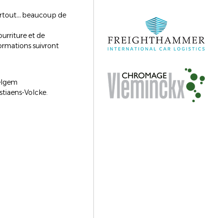
 surtout… beaucoup de
urriture et de
formations suivront
velgem
stiaens-Volcke.