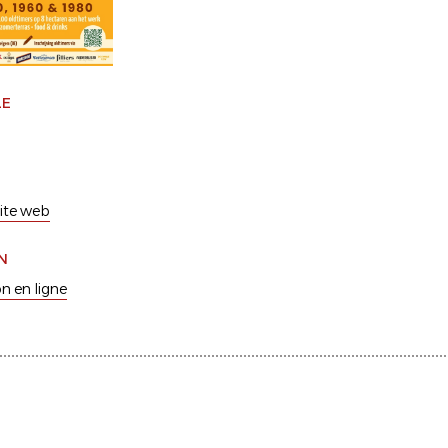
LE
 site web
N
on en ligne