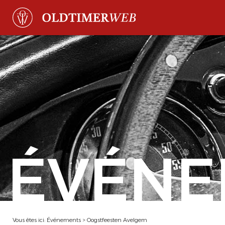
ÉVÉNE
Vous êtes ici:
Événements
>
Oogstfeesten Avelgem