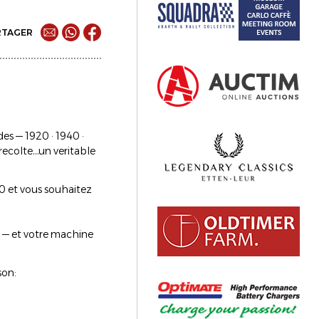
RTAGER
des — 1920 · 1940 ·
 recolte…un veritable
0 et vous souhaitez
s — et votre machine
son: