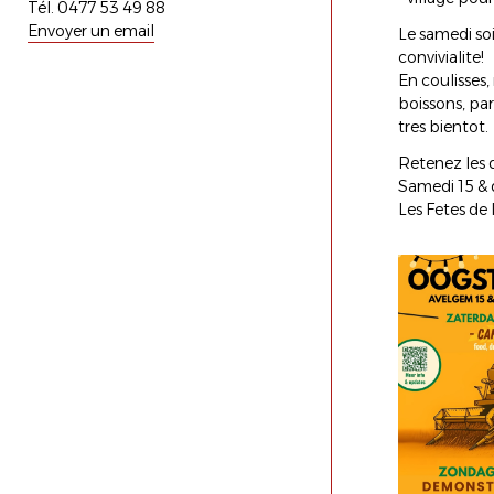
Tél. 0477 53 49 88
Envoyer un email
Le samedi soi
convivialite!
En coulisses
boissons, par
tres bientot.
Retenez les 
Samedi 15 & 
Les Fetes de 