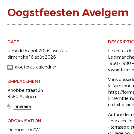
Oogstfeesten Avelgem
DATE
DESCRIPTI
samedi 15 août 2026 jusqu'au
Les Fetes de 
dimanche 16 août 2026
Le dimanche 1
1960 · 1980 —
ajouter au calendrier
savoir-faire
Vous possede
EMPLACEMENT
la faire fonc
Knobbelstraat 24
https://for
8580 Avelgem
Ensemble, no
en fait plein
itinéraire
Autour des m
ORGANISATION
- bar avec fo
- terrasse d'
De Familie VZW
- village pou