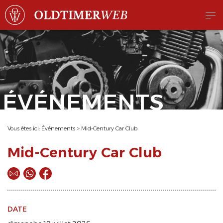
ÉVÉNEMENTS
Vous êtes ici:
Événements
>
Mid-Century Car Club
Mid-Century Car Club
DATE