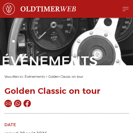
ÉVÉNEMENTS
Vous êtes ici:
Événements
>
Golden Classic on tour
Golden Classic on tour
DATE