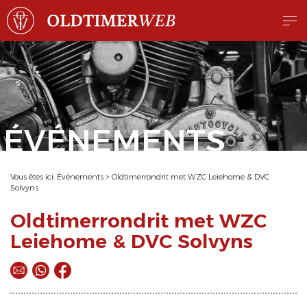
ÉVÉNEMENTS
Vous êtes ici:
Événements
>
Oldtimerrondrit met WZC Leiehome & DVC
Solvyns
Oldtimerrondrit met WZC
Leiehome & DVC Solvyns