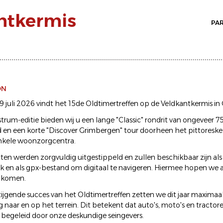
ntkermis
PA
ON
 juli 2026 vindt het 15de Oldtimertreffen op de Veldkantkermis in
strum-editie bieden wij u een lange "Classic" rondrit van ongeveer 
d en een korte "Discover Grimbergen" tour doorheen het pittoresk
nkele woonzorgcentra.
tten werden zorgvuldig uitgestippeld en zullen beschikbaar zijn als
ok en als gpx-bestand om digitaal te navigeren. Hiermee hopen we 
 komen.
tijgende succes van het Oldtimertreffen zetten we dit jaar maximaal
naar en op het terrein. Dit betekent dat auto's, moto's en tractore
 begeleid door onze deskundige seingevers.