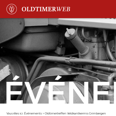
ÉVÉNE
Vous êtes ici:
Événements
>
Oldtimertreffen Veldkantkermis Grimbergen