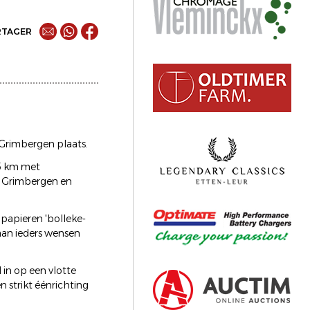
RTAGER
 Grimbergen plaats.
75 km met
e Grimbergen en
 papieren 'bolleke-
aan ieders wensen
 in op een vlotte
n strikt éénrichting