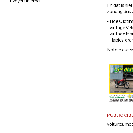
Envoyer un email
En dat is nie
zondag dus w
- 11de Oldtim
- Vintage Vel
- Vintage Mar
- Hapjes, dr
Noteer dus sn
PUBLIC CIB
voitures
mot