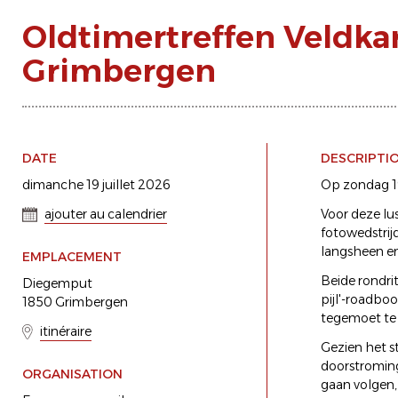
Oldtimertreffen Veldka
Grimbergen
DATE
DESCRIPTI
dimanche 19 juillet 2026
Op zondag 19
ajouter au calendrier
Voor deze lu
fotowedstrij
langsheen e
EMPLACEMENT
Beide rondri
Diegemput
pijl'-roadbo
1850 Grimbergen
tegemoet te
itinéraire
Gezien het s
doorstroming 
ORGANISATION
gaan volgen,