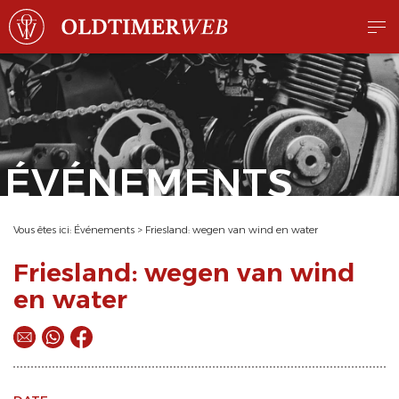
ÉVÉNEMENTS
Vous êtes ici:
Événements
>
Friesland: wegen van wind en water
Friesland: wegen van wind
en water