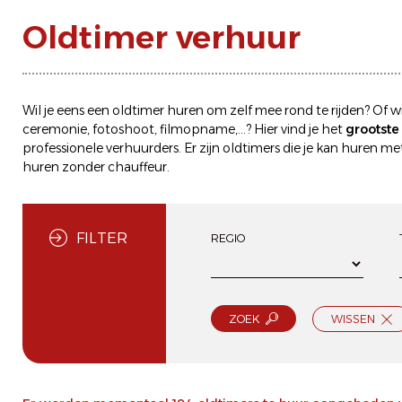
Oldtimer verhuur
Wil je eens een
oldtimer huren
om zelf mee rond te rijden? Of wi
ceremonie, fotoshoot, filmopname,...? Hier vind je het
grootst
professionele verhuurders. Er zijn oldtimers die je kan
huren met
huren zonder chauffeur
.
FILTER
REGIO
ZOEK
WISSEN