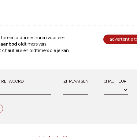
l je een
oldtimer huren
voor een
advertentie 
e aanbod
oldtimers van
 chauffeur
en oldtimers die je kan
TREFWOORD
ZITPLAATSEN
CHAUFFEUR