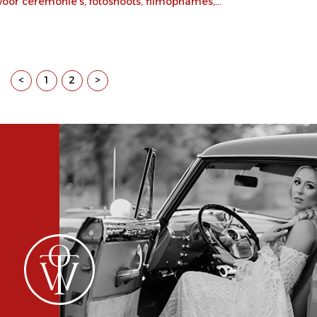
r ceremonie's, fotoshoots, filmopnames,...
<
1
2
>