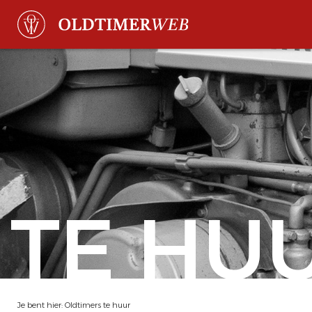
TE HU
Je bent hier:
Oldtimers te huur