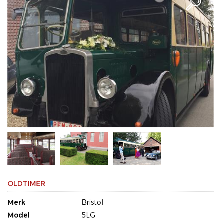
OLDTIMER
Merk
Bristol
Model
5LG