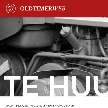
TE HU
Je bent hier:
Oldtimers te huur
>
1963 Wawa caravan