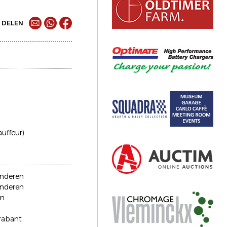
DELEN
auffeur)
anderen
anderen
en
rabant