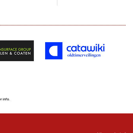
 info.