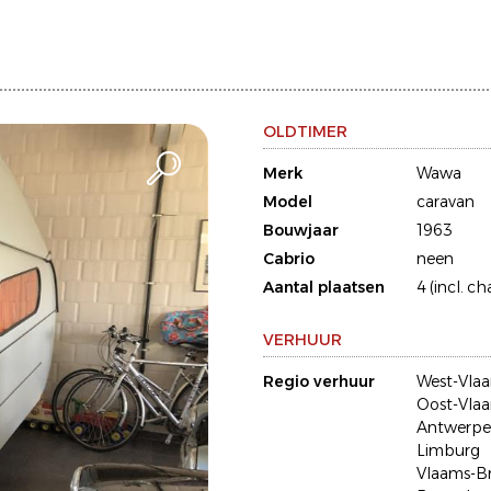
OLDTIMER
Merk
Wawa
Model
caravan
Bouwjaar
1963
Cabrio
neen
Aantal plaatsen
4 (incl. ch
VERHUUR
Regio verhuur
West-Vla
Oost-Vla
Antwerp
Limburg
Vlaams-B