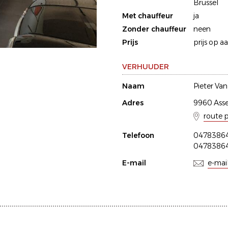
Brussel
Met chauffeur
ja
Zonder chauffeur
neen
Prijs
prijs op a
VERHUUDER
Naam
Pieter Va
Adres
9960 Ass
route 
Telefoon
0478386
0478386
E-mail
e-mai