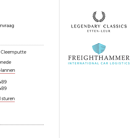
anvraag
n Cleemputte
enede
plannen
489
489
l sturen