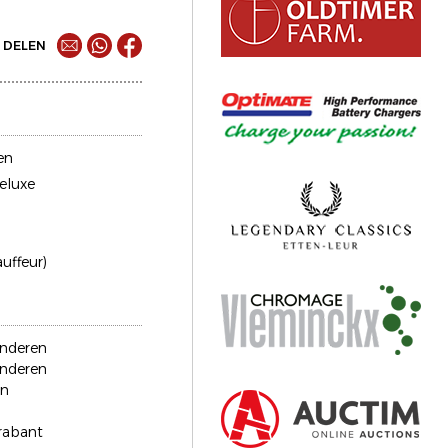
DELEN
en
eluxe
auffeur)
anderen
anderen
en
rabant