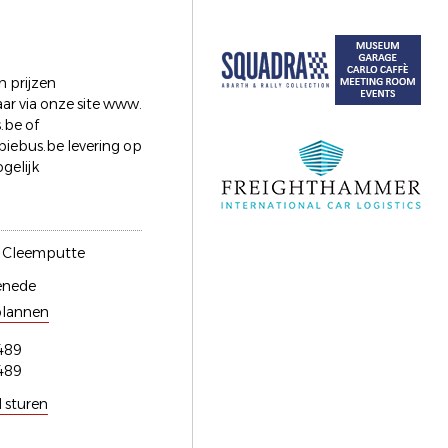
en prijzen
ar via onze site www.
.be of
iebus.be levering op
gelijk
n Cleemputte
enede
plannen
489
489
l sturen