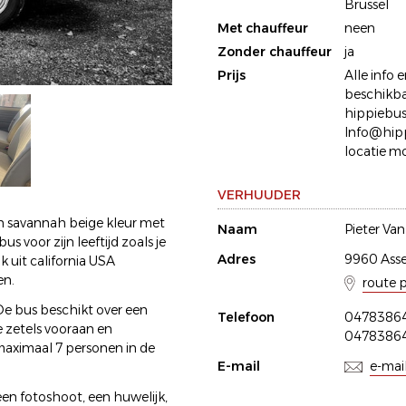
Brussel
Met chauffeur
neen
Zonder chauffeur
ja
Prijs
Alle info 
beschikba
hippiebus
Info@hipp
locatie mo
VERHUUDER
en savannah beige kleur met
Naam
Pieter Va
s voor zijn leeftijd zoals je
Adres
9960 Ass
 uit california USA
en.
route 
De bus beschikt over een
Telefoon
0478386
 zetels vooraan en
0478386
maximaal 7 personen in de
E-mail
e-mai
een fotoshoot, een huwelijk,