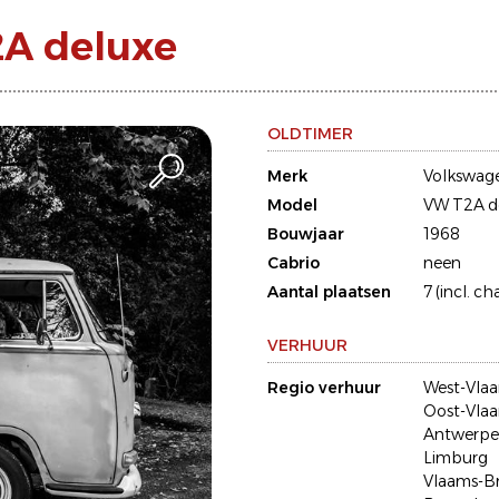
A deluxe
OLDTIMER
Merk
Volkswag
Model
VW T2A d
Bouwjaar
1968
Cabrio
neen
Aantal plaatsen
7 (incl. ch
VERHUUR
Regio verhuur
West-Vla
Oost-Vla
Antwerp
Limburg
Vlaams-B