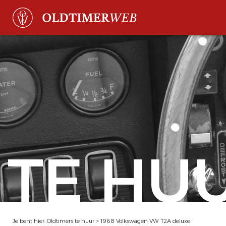
TE HU
Je bent hier:
Oldtimers te huur
>
1968 Volkswagen VW T2A deluxe