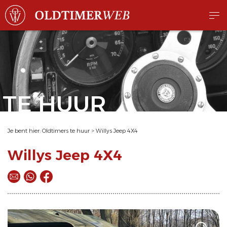
TE HUUR
Je bent hier:
Oldtimers te huur
>
Willys Jeep 4X4
Willys Jeep 4X4