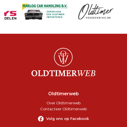
Oldtimerweb
Over Oldtimerweb
Contacteer Oldtimerweb
Volg ons op Facebook