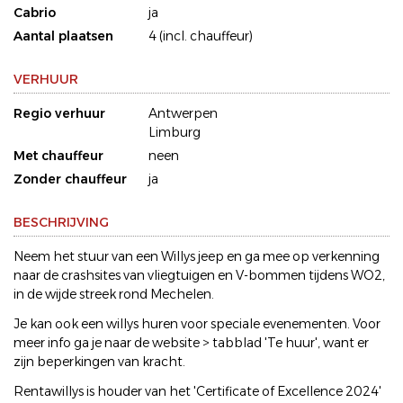
Cabrio
ja
Aantal plaatsen
4 (incl. chauffeur)
VERHUUR
Regio verhuur
Antwerpen
Limburg
Met chauffeur
neen
Zonder chauffeur
ja
BESCHRIJVING
Neem het stuur van een Willys jeep en ga mee op verkenning
naar de crashsites van vliegtuigen en V-bommen tijdens WO2,
in de wijde streek rond Mechelen.
Je kan ook een willys huren voor speciale evenementen. Voor
meer info ga je naar de website > tabblad 'Te huur', want er
zijn beperkingen van kracht.
Rentawillys is houder van het 'Certificate of Excellence 2024'