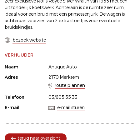
zeer exclusieve Rolls Royce Silver Wraith van 1955 met een
uitzonderlijk koetswerk. Achteraan is de ruimte zeer ruim,
ideaal voor een bruid met een prinsessenjurk. De wagen is
achteraan voorzien van 2 extra stoeltjes voor eventuele
bruidskindjes.
bezoek website
VERHUUDER
Naam
Antique Auto
Adres
2170 Merksem
route plannen
Telefoon
03/605 55 33
E-mail
e-mail sturen
terug naar overzicht