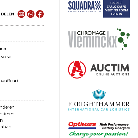
DELEN
rer
serse
chauffeur)
anderen
anderen
en
rabant