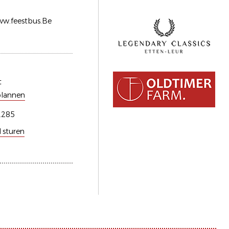
www.feestbus.Be
t
plannen
.285
l sturen