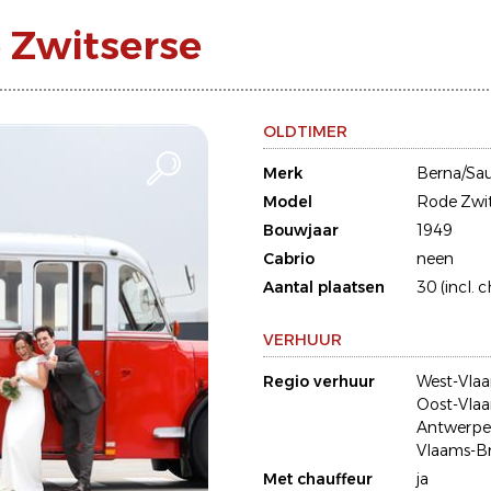
 Zwitserse
OLDTIMER
Merk
Berna/Sau
Model
Rode Zwit
Bouwjaar
1949
Cabrio
neen
Aantal plaatsen
30 (incl. 
VERHUUR
Regio verhuur
West-Vla
Oost-Vla
Antwerp
Vlaams-B
Met chauffeur
ja