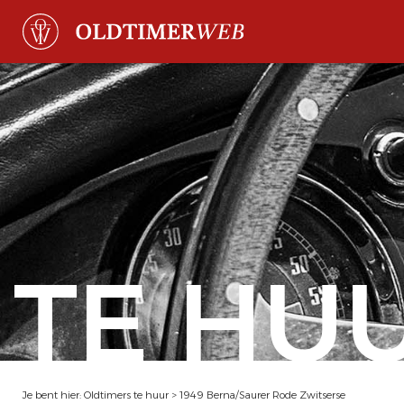
TE HU
Je bent hier:
Oldtimers te huur
>
1949 Berna/Saurer Rode Zwitserse