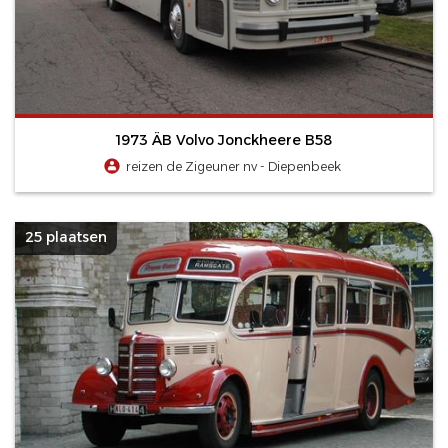
1973 ÄB Volvo Jonckheere B58
reizen de Zigeuner nv - Diepenbeek
25 plaatsen