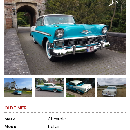
OLDTIMER
Merk
Chevrolet
Model
bel air