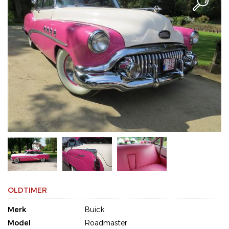
OLDTIMER
Merk
Buick
Model
Roadmaster