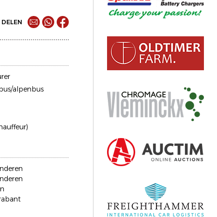
DELEN
rer
bus/alpenbus
chauffeur)
anderen
anderen
en
rabant