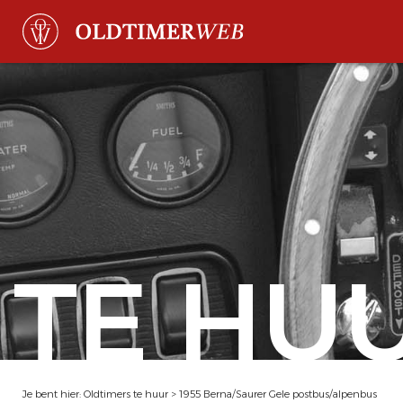
TE HU
Je bent hier:
Oldtimers te huur
>
1955 Berna/Saurer Gele postbus/alpenbus