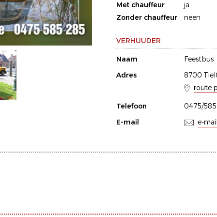
Met chauffeur
ja
Zonder chauffeur
neen
VERHUUDER
Naam
Feestbus
Adres
8700 Tiel
route 
Telefoon
0475/585
E-mail
e-mai