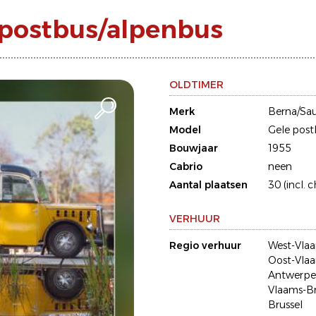
 postbus/alpenbus
OLDTIMER
Merk
Berna/Sau
Model
Gele post
Bouwjaar
1955
Cabrio
neen
Aantal plaatsen
30 (incl. 
VERHUUR
Regio verhuur
West-Vla
Oost-Vla
Antwerp
Vlaams-B
Brussel