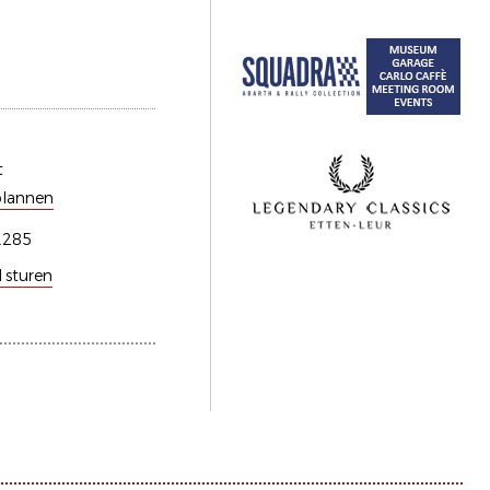
t
plannen
.285
l sturen