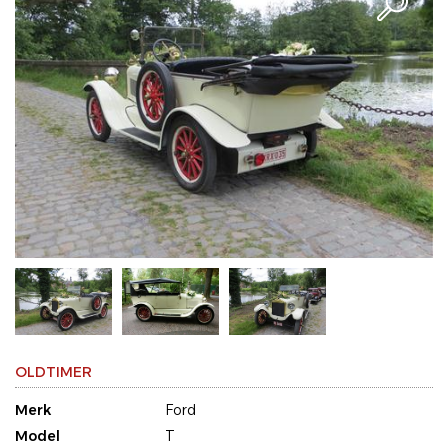
OLDTIMER
Merk
Ford
Model
T