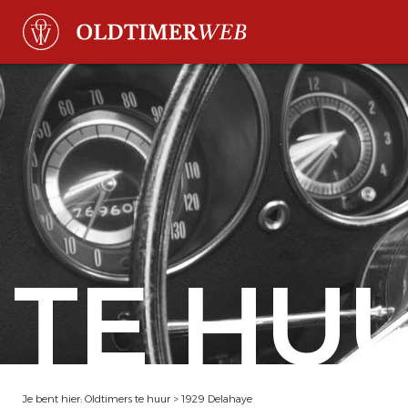
TE HU
Je bent hier:
Oldtimers te huur
>
1929 Delahaye