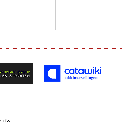
 info.