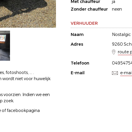
Met chauffeur
ja
Zonder chauffeur
neen
VERHUUDER
Naam
Nostalgic
Adres
9260 Sche
route 
Telefoon
04954754
 fotoshoots, ... .
E-mail
e-mai
 wordt niet voor huwelijk
voorzien. Indien we een
op zoek.
be of facebookpagina