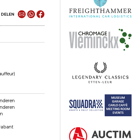
DELEN
auffeur)
anderen
anderen
en
rabant