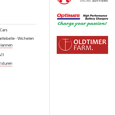
 Cars
llebelle - Wichelen
plannen
11
l sturen