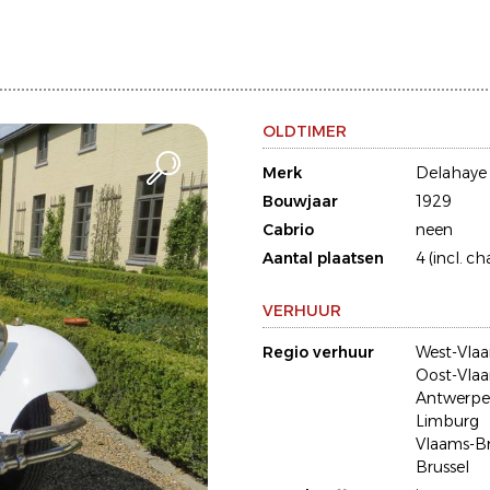
OLDTIMER
Merk
Delahaye
Bouwjaar
1929
Cabrio
neen
Aantal plaatsen
4 (incl. ch
VERHUUR
Regio verhuur
West-Vla
Oost-Vla
Antwerp
Limburg
Vlaams-B
Brussel