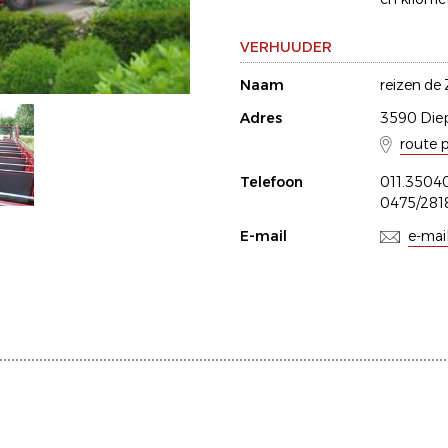
VERHUUDER
Naam
reizen de
Adres
3590 Die
route 
Telefoon
011.3504
0475/281
E-mail
e-mai