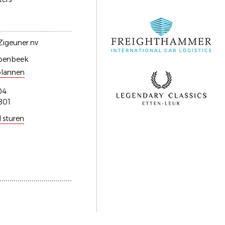
 Zigeuner nv
penbeek
plannen
04
801
l sturen