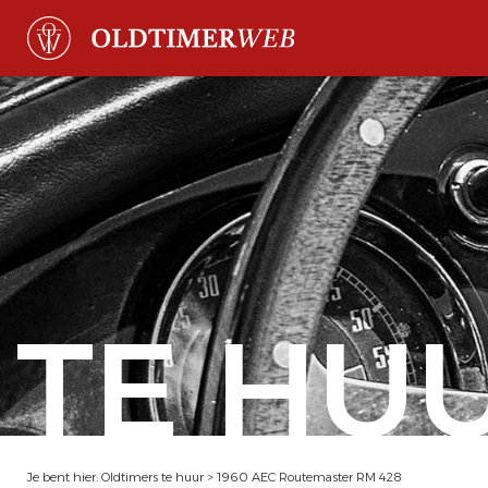
TE HU
Je bent hier:
Oldtimers te huur
>
1960 AEC Routemaster RM 428