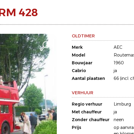
 RM 428
OLDTIMER
Merk
AEC
Model
Routemas
Bouwjaar
1960
Cabrio
ja
Aantal plaatsen
66 (incl. 
VERHUUR
Regio verhuur
Limburg
Met chauffeur
ja
Zonder chauffeur
neen
Prijs
op aanvra
en kilome