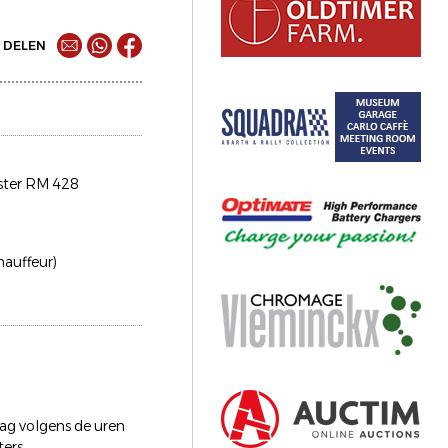
DELEN
ter RM 428
chauffeur)
ag volgens de uren
ters